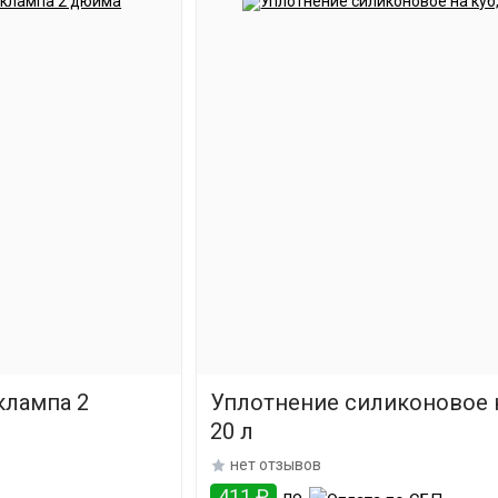
клампа 2
Уплотнение силиконовое н
20 л
нет отзывов
411 ₽
по