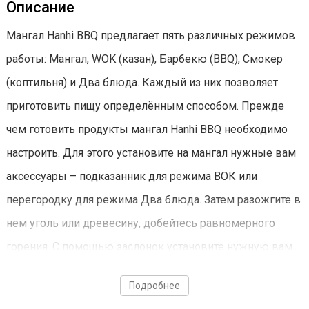
Описание
Мангал Hanhi BBQ предлагает пять различных режимов
работы: Мангал, WOK (казан), Барбекю (BBQ), Смокер
(коптильня) и Два блюда. Каждый из них позволяет
приготовить пищу определённым способом. Прежде
чем готовить продукты мангал Hanhi BBQ необходимо
настроить. Для этого установите на мангал нужные вам
аксессуары – подказанник для режима ВОК или
перегородку для режима Два блюда. Затем разожгите в
нём уголь или древесину, добейтесь равномерного
горения. С помощью заслонок установите нужную вам
температуру и стабилизируйте её. После этого можно
Подробнее
начинать готовить.