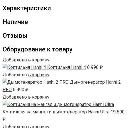
Характеристики
Один мангал – 5 режимов работы.
Наличие
Что бы вы ни задумали приготовить – шашлык, брискет
Отзывы
или стейк, закоптить говяжьи рёбра, сделать плов или
азиатское блюдо в вок-сковороде, а то и два блюда
Оборудование к товару
сразу – во всём этом вам поможет мангал Hanhi BBQ.
Добавлено
в корзину
Коптильня Hanhi 4
8 990 ₽
Hanhi BBQ умеет работать в
Добавлено
в корзину
разных режимах:
Дымогенератор Hanhi 2
PRO
6 490 ₽
1. Режим "Мангал"
Добавлено
в корзину
Предназначен для приготовления продуктов на
Коптильня на мангал и дымогенератор Hanhi Ultra
19 590
шампурах.
₽
Добавлено
в корзину