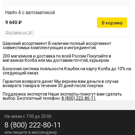
– Обычно в качестве топлива используют древесный
уголь.
Hanhi 4 с автоматикой
9 640 ₽
3. Режим Смокер (коптильня)
Доставка за 1₽ !
Этот режим предназначен для копчения —
Широкий ассортимент
В наличии полный ассортимент
совместимых комплектующих и ингредиентов.
приготовления продуктов с ароматизацией дымом.
200 магазинов и доставка по всей России
Покупайте в
магазинах Колба или мы доставим почтой, курьером.
– Прогрейте мангал и добейтесь стабильной и нужной
Бонусная система лояльности
Кэшбек на карту Колба до 10% на
следующий заказ.
вам температуры (зависит от рецепта)
Гарантия возврата денег
Мы вернем вам деньги в случае
возврата товара в течение 30 дней после покупки.
– Добавьте щепу или полешки, предварительно
Поддержка экспертов
Наши эксперты помогут вам сделать
выбор. Бесплатный телефон:
8 (800) 222-80-11
поместив их в лоток из фольги. Лоток следует
установить на угли, чтобы древесина выделяла дым, а
На связи с 7:00 до 20:00
не сгорала.
8 (800) 222-80-11
или пишите в мессенджер: